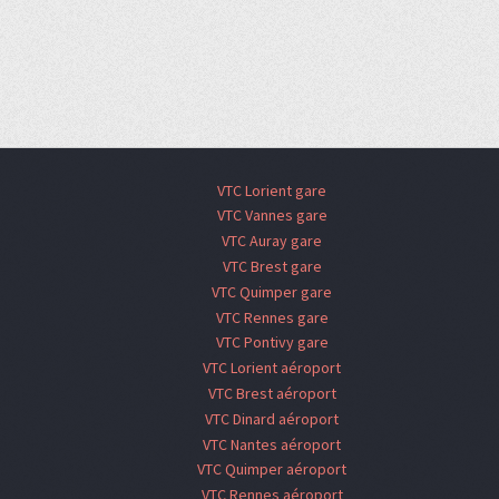
VTC Lorient gare
VTC Vannes gare
VTC Auray gare
VTC Brest gare
VTC Quimper gare
VTC Rennes gare
VTC Pontivy gare
VTC Lorient aéroport
VTC Brest aéroport
VTC Dinard aéroport
VTC Nantes aéroport
VTC Quimper aéroport
VTC Rennes aéroport