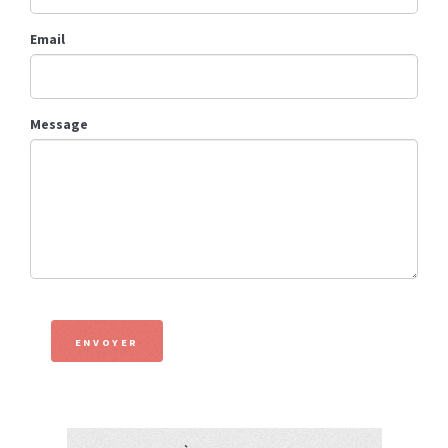
Email
Message
ENVOYER