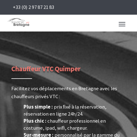
+33 (0) 2 97 87 21 83
Toggle
navigati
Chauffeur VTC Quimper
Facilitez vos déplacements en Bretagne avec les
chauffeurs privés VTC :
Plus simple :
prix ﬁxé à la réservation,
réservation en ligne 24h/24.
Plus chic :
chauffeur professionnel en
costume, ipad, wiﬁ, chargeur.
Sur-mesure :
personnalisé par la gamme du